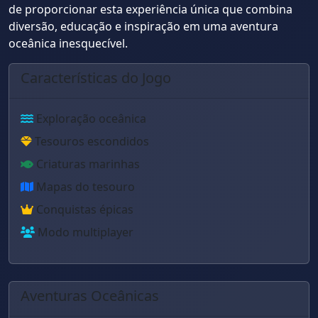
de proporcionar esta experiência única que combina
diversão, educação e inspiração em uma aventura
oceânica inesquecível.
Características do Jogo
Exploração oceânica
Tesouros escondidos
Criaturas marinhas
Mapas do tesouro
Conquistas épicas
Modo multiplayer
Aventuras Oceânicas