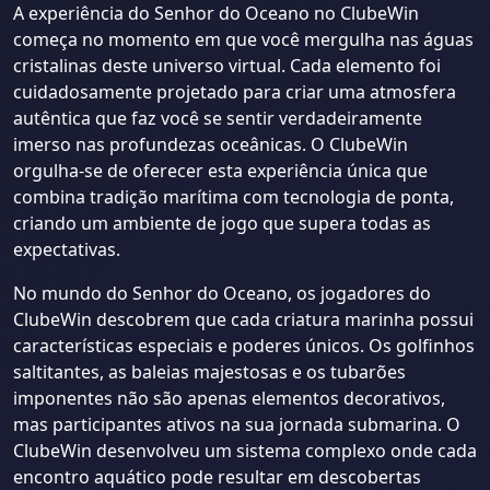
A experiência do Senhor do Oceano no ClubeWin
começa no momento em que você mergulha nas águas
cristalinas deste universo virtual. Cada elemento foi
cuidadosamente projetado para criar uma atmosfera
autêntica que faz você se sentir verdadeiramente
imerso nas profundezas oceânicas. O ClubeWin
orgulha-se de oferecer esta experiência única que
combina tradição marítima com tecnologia de ponta,
criando um ambiente de jogo que supera todas as
expectativas.
No mundo do Senhor do Oceano, os jogadores do
ClubeWin descobrem que cada criatura marinha possui
características especiais e poderes únicos. Os golfinhos
saltitantes, as baleias majestosas e os tubarões
imponentes não são apenas elementos decorativos,
mas participantes ativos na sua jornada submarina. O
ClubeWin desenvolveu um sistema complexo onde cada
encontro aquático pode resultar em descobertas