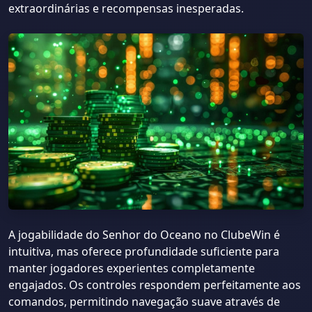
extraordinárias e recompensas inesperadas.
A jogabilidade do Senhor do Oceano no ClubeWin é
intuitiva, mas oferece profundidade suficiente para
manter jogadores experientes completamente
engajados. Os controles respondem perfeitamente aos
comandos, permitindo navegação suave através de