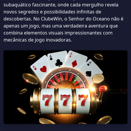
subaquático fascinante, onde cada mergulho revela
novos segredos e possibilidades infinitas de
descobertas. No ClubeWin, o Senhor do Oceano não é
apenas um jogo, mas uma verdadeira aventura que
combina elementos visuais impressionantes com
mecânicas de jogo inovadoras.