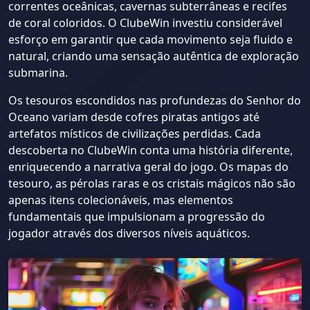
correntes oceânicas, cavernas subterrâneas e recifes
de coral coloridos. O ClubeWin investiu considerável
esforço em garantir que cada movimento seja fluido e
natural, criando uma sensação autêntica de exploração
submarina.
Os tesouros escondidos nas profundezas do Senhor do
Oceano variam desde cofres piratas antigos até
artefatos místicos de civilizações perdidas. Cada
descoberta no ClubeWin conta uma história diferente,
enriquecendo a narrativa geral do jogo. Os mapas do
tesouro, as pérolas raras e os cristais mágicos não são
apenas itens colecionáveis, mas elementos
fundamentais que impulsionam a progressão do
jogador através dos diversos níveis aquáticos.